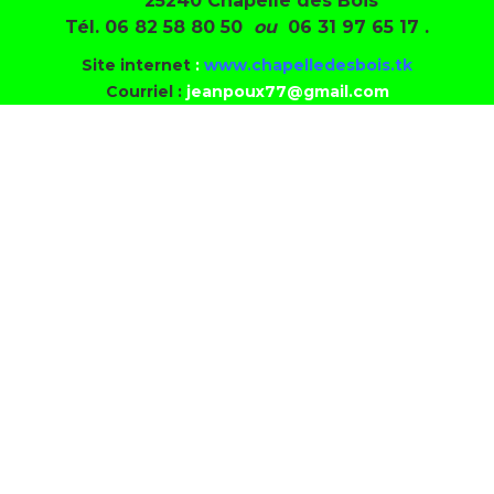
25240 Chapelle des Bois
Tél.
06 82 58 80 50
ou
06 31 97 65 17 .
Site internet
:
www.chapelledesbois.tk
Courriel :
jeanpoux77@gmail.com
o
TEST