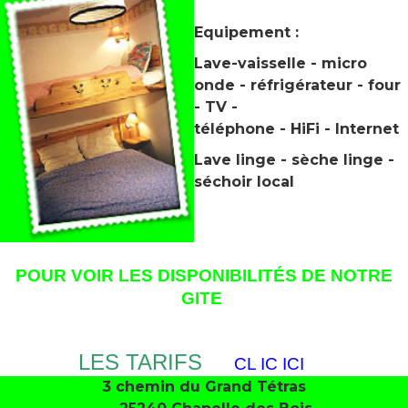
Equipement :
Lave-vaisselle - micro
onde - réfrigérateur - four
- TV -
téléphone - HiFi - Internet
Lave linge - sèche linge -
séchoir local
POUR VOIR LES DISPONIBILITÉS DE NOTRE
GITE
CLIC-ICI
LES TARIFS
CL
IC ICI
3 chemin du Grand Tétras